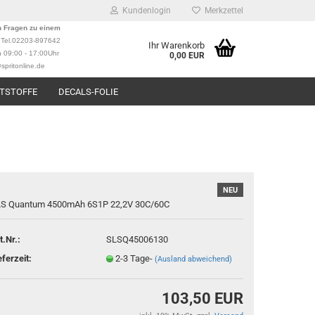
Kundenlogin
Merkzettel
n Fragen zu einem
?
Tel.02203-897642
Ihr Warenkorb
n 09:00 - 17:00Uhr
0,00 EUR
spritonline.de
TSTOFFE
DECALS-FOLIE
NEU
rstellen
S Quantum 4500mAh 6S1P 22,2V 30C/60C
rt vergessen?
t.Nr.:
SLSQ45006130
eferzeit:
2-3 Tage-
(Ausland abweichend)
103,50 EUR