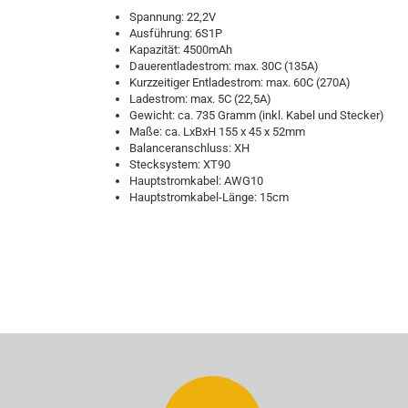
Spannung: 22,2V
Ausführung: 6S1P
Kapazität: 4500mAh
Dauerentladestrom: max. 30C (135A)
Kurzzeitiger Entladestrom: max. 60C (270A)
Ladestrom: max. 5C (22,5A)
Gewicht: ca. 735 Gramm (inkl. Kabel und Stecker)
Maße: ca. LxBxH 155 x 45 x 52mm
Balanceranschluss: XH
Stecksystem: XT90
Hauptstromkabel: AWG10
Hauptstromkabel-Länge: 15cm