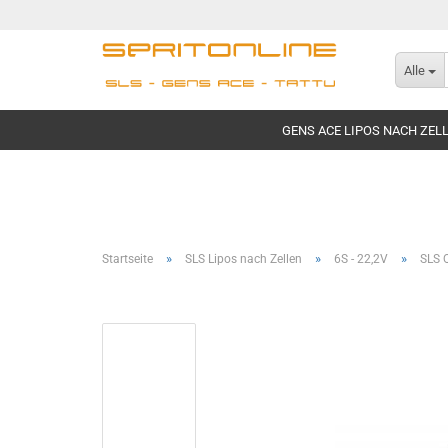
Alle
GENS ACE LIPOS NACH ZEL
»
»
»
Startseite
SLS Lipos nach Zellen
6S - 22,2V
SLS 