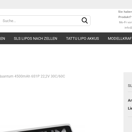
Sie habe
Produkt
Mo-Fr vo
info@
LEN
SLS LIPOS NACH ZELLEN
TATTU LIPO AKKUS
MODELLKRAF
Quantum 4500mAh 6S1P 22,2V 30C/60C
Konto e
SL
Passwo
Ar
Li