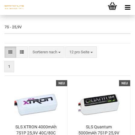
7S - 25,9V
Sortieren nach
12 pro Seite
1
NEU
NEU
SLS XTRON 4000mAh
SLS Quantum
7S1P 25,9V 40C/80C
5000mAh 7S1P 25,9V