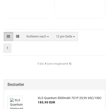
Sortieren nach
12 pro Seite
1
1
bis
4
(von insgesamt
4
)
Bestseller
SLS Quantum 5000mAh 7S1P 25,9V 65C/130C
183,90 EUR