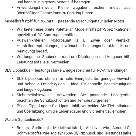
und kann zu ruhigerem Motorlauf beitragen.
Anwendungshinweis: Kleine Zugaben reichen meist aus;
übermäßiger Einsatz kann zu Choking führen.
Modellkraftstoff für RC-Cars – passende Mischungen für jeden Motor
Wir bieten eine breite Palette an Modellkraftstoff-Spezifikationen,
speziell auf RC-Cars zugeschnitten.
Auswahlkriterien: Motorbauart (z. B. Zwei- oder Viertakt),
Herstellerempfehlungen, gewünschte Leistungscharakteristik und
Reinigungsbedarf.
Wartungstipp: Sauberkeit rund um Dichtungen und Vergaser hilft,
Leistungsabfälle zu vermeiden.
SLS Lipoakkus – leistungsstarke Energiespeicher für RC-Anwendungen
SLS Lipoakkus stehen für hohe Energiedichte, geringes Gewicht
und schnelle Entladezyklen – ideal für schnelle Beschleunigung
und lange Flugdauer.
Sicherheitshinweise: Verwenden Sie passende Ladegeräte,
beachten Sie Schutzschichten und Temperaturgrenzen.
Pflege-Tipp: Lagern Sie Lipos stabil, vermeiden Sie Tiefentladung
und Überhitzung, um die Lebensdauer und Sicherheit zu erhöhen.
Warum Spritonline.de?
Breites Sortiment: Modellkraftstoff, Additive wie Aerored-Öl,
Schmierstoffe wie Molsyn150K-Öl, Rizinusöl und leistungsstarke