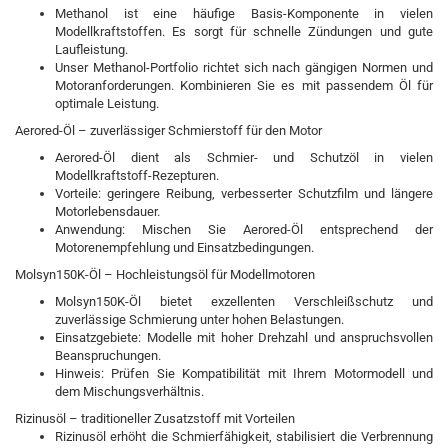
Methanol ist eine häufige Basis-Komponente in vielen
Modellkraftstoffen. Es sorgt für schnelle Zündungen und gute
Laufleistung.
Unser Methanol-Portfolio richtet sich nach gängigen Normen und
Motoranforderungen. Kombinieren Sie es mit passendem Öl für
optimale Leistung.
Aerored-Öl – zuverlässiger Schmierstoff für den Motor
Aerored-Öl dient als Schmier- und Schutzöl in vielen
Modellkraftstoff-Rezepturen.
Vorteile: geringere Reibung, verbesserter Schutzfilm und längere
Motorlebensdauer.
Anwendung: Mischen Sie Aerored-Öl entsprechend der
Motorenempfehlung und Einsatzbedingungen.
Molsyn150K-Öl – Hochleistungsöl für Modellmotoren
Molsyn150K-Öl bietet exzellenten Verschleißschutz und
zuverlässige Schmierung unter hohen Belastungen.
Einsatzgebiete: Modelle mit hoher Drehzahl und anspruchsvollen
Beanspruchungen.
Hinweis: Prüfen Sie Kompatibilität mit Ihrem Motormodell und
dem Mischungsverhältnis.
Rizinusöl – traditioneller Zusatzstoff mit Vorteilen
Rizinusöl erhöht die Schmierfähigkeit, stabilisiert die Verbrennung