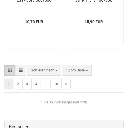
2S1P 7,4V 30C/60C
3S1P 11,1V 40C/80C
10,70 EUR
15,90 EUR
Sortieren nach
12 pro Seite
1
2
3
4
...
10
»
1
bis
12
(von insgesamt
119
)
Bestseller