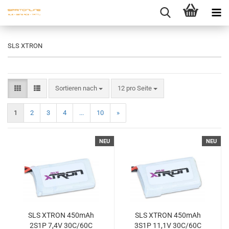
SLS XTRON
Sortieren nach
12 pro Seite
1
2
3
4
...
10
»
NEU
NEU
SLS XTRON 450mAh
SLS XTRON 450mAh
2S1P 7,4V 30C/60C
3S1P 11,1V 30C/60C