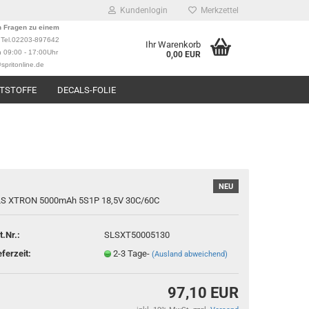
Kundenlogin
Merkzettel
n Fragen zu einem
?
Tel.02203-897642
Ihr Warenkorb
n 09:00 - 17:00Uhr
0,00 EUR
spritonline.de
TSTOFFE
DECALS-FOLIE
NEU
rstellen
S XTRON 5000mAh 5S1P 18,5V 30C/60C
rt vergessen?
t.Nr.:
SLSXT50005130
eferzeit:
2-3 Tage-
(Ausland abweichend)
97,10 EUR