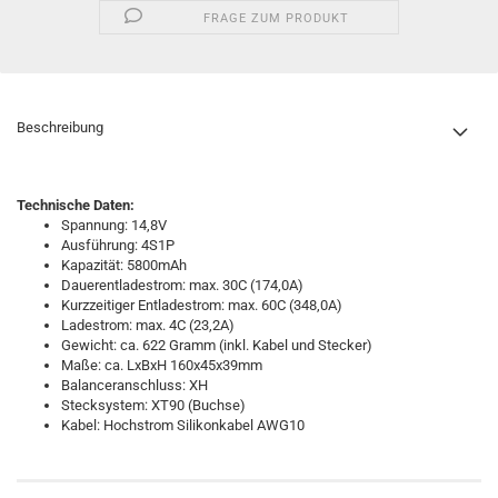
FRAGE ZUM PRODUKT
Beschreibung
Technische Daten:
Spannung: 14,8V
Ausführung: 4S1P
Kapazität: 5800mAh
Dauerentladestrom: max. 30C (174,0A)
Kurzzeitiger Entladestrom: max. 60C (348,0A)
Ladestrom: max. 4C (23,2A)
Gewicht: ca. 622 Gramm (inkl. Kabel und Stecker)
Maße: ca. LxBxH 160x45x39mm
Balanceranschluss: XH
Stecksystem: XT90 (Buchse)
Kabel: Hochstrom Silikonkabel AWG10