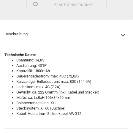
FRAGE ZUM PRODUKT
Beschreibung
Technische Daten:
Spannung: 14,8V
Ausführung: 4S1P
Kapazität: 1800mAh
Dauerentladestrom: max. 40C (72,0A)
Kurzzeitiger Entladestrom: max. 80C (144.0A)
Ladestrom: max. 4C (7,2A)
Gewicht: ca. 222 Gramm (inkl. Kabel und Stecker)
Maße: ca. LxBxH 106x34x29mm
Balanceranschluss: XH
Stecksystem: XT60 (Buchse)
Kabel: Hochstrom Silikonkabel AWG12