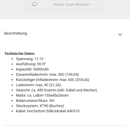
FRAGE ZUM PRODUKT
Beschreibung
Technische Daten:
Spannung: 11,1V
Ausführung: 3S1P
Kapazität: 5300mAh
Dauerentladestrom: max. 30C (159,0A)
Kurzzeitiger Entladestrom: max. 60C (318,0A)
Ladestrom: max. 4C (21,2A)
Gewicht: ca. 450 Gramm (inkl. Kabel und Stecker)
Maße: ca. LxBxH 155x45x26mm
Balanceranschluss: XH
Stecksystem: XT90 (Buchse)
Kabel: Hochstrom Silikonkabel AWG10